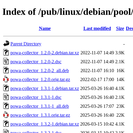
Index of /pub/linux/debian/pool
Name
Last modified
Size
Des
Parent Directory
-
powa-collector_1.2.0-2.debian.tar.xz
2022-11-07 14:49
3.9K
powa-collector_1.2.0-2.dsc
2022-11-07 14:49
2.1K
powa-collector_1.2.0-2_all.deb
2022-11-07 16:10
16K
powa-collector_1.2.0.orig.tar.gz
2022-02-17 17:00
14K
powa-collector_1.3.1-1.debian.tar.xz
2025-03-26 16:40
4.1K
powa-collector_1.3.1-1.dsc
2025-03-26 16:40
2.1K
powa-collector_1.3.1-1_all.deb
2025-03-26 17:07
23K
powa-collector_1.3.1.orig.tar.gz
2025-03-26 16:40
22K
powa-collector_1.3.2-1.debian.tar.xz
2026-03-15 10:42
4.1K
powa-collector_1.3.2-1.dsc
2026-03-15 10:42
2.1K