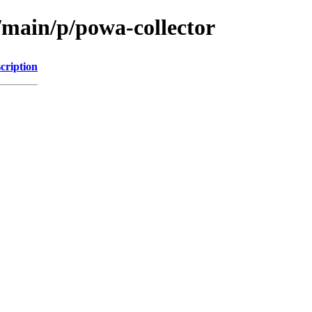
/main/p/powa-collector
cription