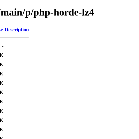
l/main/p/php-horde-lz4
ze
Description
-
0K
3K
3K
3K
3K
3K
1K
6K
3K
3K