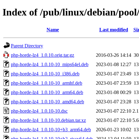
Index of /pub/linux/debian/poo
Name
Last modified
Si
Parent Directory
php-horde-lz4_1.0.10.orig.tar.gz
2016-03-26 14:14
3
php-horde-lz4_1.0.10-10_mips64el.deb
2023-01-08 12:27
1
php-horde-lz4_1.0.10-10_i386.deb
2023-01-07 23:49
1
php-horde-lz4_1.0.10-10_armhf.deb
2023-01-07 23:59
1
php-horde-lz4_1.0.10-10_arm64.deb
2023-01-08 00:29
1
php-horde-lz4_1.0.10-10_amd64.deb
2023-01-07 23:28
1
php-horde-lz4_1.0.10-10.dsc
2023-01-07 22:10
2.
php-horde-lz4_1.0.10-10.debian.tar.xz
2023-01-07 22:10
5.
php-horde-lz4_1.0.10-10+b3_arm64.deb
2026-01-23 10:02
1
php-horde-lz4_1.0.10-10+b2_riscv64.deb
2024-12-04 11:59
1