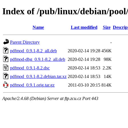
Index of /pub/linux/debian/poo
Name
Last modified
Size
Descrip
Parent Directory
-
pdfmod_0.9.1-8.2_all.deb
2020-02-14 19:28
456K
pdfmod-dbg_0.9.1-8.2_all.deb
2020-02-14 19:28
98K
pdfmod_0.9.1-8.2.dsc
2020-02-14 18:53
2.2K
pdfmod_0.9.1-8.2.debian.tar.xz
2020-02-14 18:53
14K
pdfmod_0.9.1.orig.tar.gz
2011-03-10 20:15
814K
Apache/2.4.68 (Debian) Server at ftp.zcu.cz Port 443