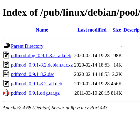
Index of /pub/linux/debian/poo
Name
Last modified
Size
Descrip
Parent Directory
-
pdfmod-dbg_0.9.1-8.2_all.deb
2020-02-14 19:28
98K
pdfmod_0.9.1-8.2.debian.tar.xz
2020-02-14 18:53
14K
pdfmod_0.9.1-8.2.dsc
2020-02-14 18:53
2.2K
pdfmod_0.9.1-8.2_all.deb
2020-02-14 19:28
456K
pdfmod_0.9.1.orig.tar.gz
2011-03-10 20:15
814K
Apache/2.4.68 (Debian) Server at ftp.zcu.cz Port 443