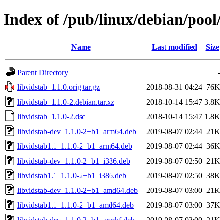
Index of /pub/linux/debian/pool
Name
Last modified
Size
Parent Directory
-
libvidstab_1.1.0.orig.tar.gz
2018-08-31 04:24
76K
libvidstab_1.1.0-2.debian.tar.xz
2018-10-14 15:47
3.8K
libvidstab_1.1.0-2.dsc
2018-10-14 15:47
1.8K
libvidstab-dev_1.1.0-2+b1_arm64.deb
2019-08-07 02:44
21K
libvidstab1.1_1.1.0-2+b1_arm64.deb
2019-08-07 02:44
36K
libvidstab-dev_1.1.0-2+b1_i386.deb
2019-08-07 02:50
21K
libvidstab1.1_1.1.0-2+b1_i386.deb
2019-08-07 02:50
38K
libvidstab-dev_1.1.0-2+b1_amd64.deb
2019-08-07 03:00
21K
libvidstab1.1_1.1.0-2+b1_amd64.deb
2019-08-07 03:00
37K
libvidstab-dev_1.1.0-2+b1_armhf.deb
2019-08-07 03:00
21K