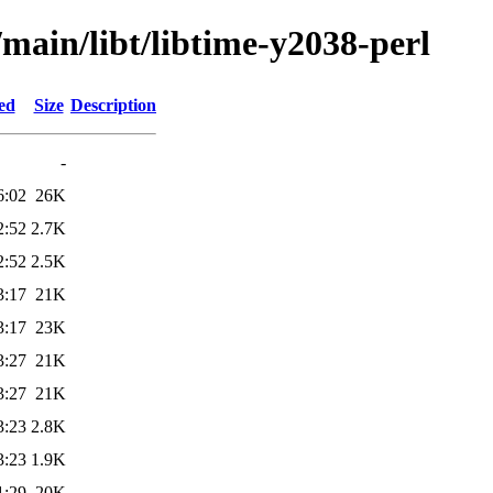
/main/libt/libtime-y2038-perl
ed
Size
Description
-
6:02
26K
2:52
2.7K
2:52
2.5K
3:17
21K
3:17
23K
3:27
21K
3:27
21K
3:23
2.8K
3:23
1.9K
1:29
20K