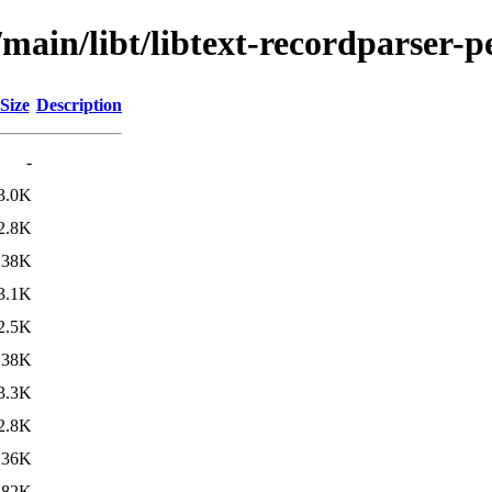
main/libt/libtext-recordparser-p
Size
Description
-
3.0K
2.8K
38K
3.1K
2.5K
38K
3.3K
2.8K
36K
82K