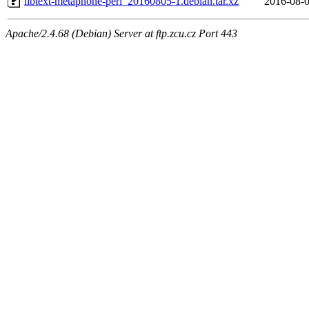
libtext-metaphone-perl_20160805-1.debian.tar.xz
2016-08-0
Apache/2.4.68 (Debian) Server at ftp.zcu.cz Port 443