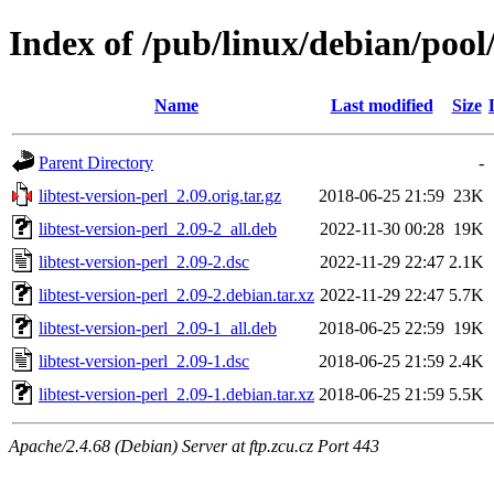
Index of /pub/linux/debian/pool/
Name
Last modified
Size
Parent Directory
-
libtest-version-perl_2.09.orig.tar.gz
2018-06-25 21:59
23K
libtest-version-perl_2.09-2_all.deb
2022-11-30 00:28
19K
libtest-version-perl_2.09-2.dsc
2022-11-29 22:47
2.1K
libtest-version-perl_2.09-2.debian.tar.xz
2022-11-29 22:47
5.7K
libtest-version-perl_2.09-1_all.deb
2018-06-25 22:59
19K
libtest-version-perl_2.09-1.dsc
2018-06-25 21:59
2.4K
libtest-version-perl_2.09-1.debian.tar.xz
2018-06-25 21:59
5.5K
Apache/2.4.68 (Debian) Server at ftp.zcu.cz Port 443