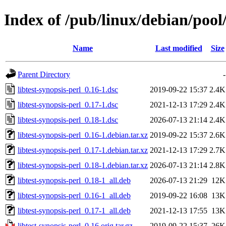
Index of /pub/linux/debian/pool/
Name
Last modified
Size
Parent Directory
-
libtest-synopsis-perl_0.16-1.dsc
2019-09-22 15:37
2.4K
libtest-synopsis-perl_0.17-1.dsc
2021-12-13 17:29
2.4K
libtest-synopsis-perl_0.18-1.dsc
2026-07-13 21:14
2.4K
libtest-synopsis-perl_0.16-1.debian.tar.xz
2019-09-22 15:37
2.6K
libtest-synopsis-perl_0.17-1.debian.tar.xz
2021-12-13 17:29
2.7K
libtest-synopsis-perl_0.18-1.debian.tar.xz
2026-07-13 21:14
2.8K
libtest-synopsis-perl_0.18-1_all.deb
2026-07-13 21:29
12K
libtest-synopsis-perl_0.16-1_all.deb
2019-09-22 16:08
13K
libtest-synopsis-perl_0.17-1_all.deb
2021-12-13 17:55
13K
libtest-synopsis-perl_0.16.orig.tar.gz
2019-09-22 15:37
26K