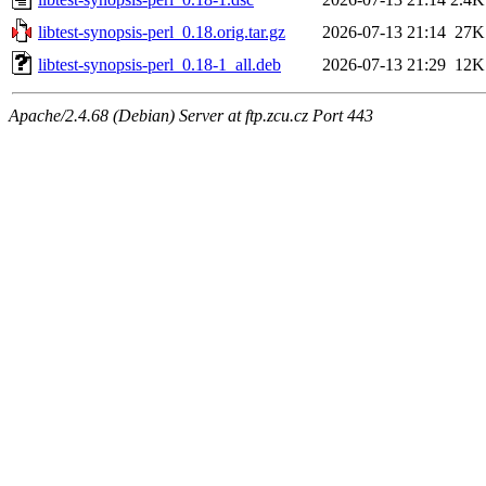
libtest-synopsis-perl_0.18.orig.tar.gz
2026-07-13 21:14
27K
libtest-synopsis-perl_0.18-1_all.deb
2026-07-13 21:29
12K
Apache/2.4.68 (Debian) Server at ftp.zcu.cz Port 443