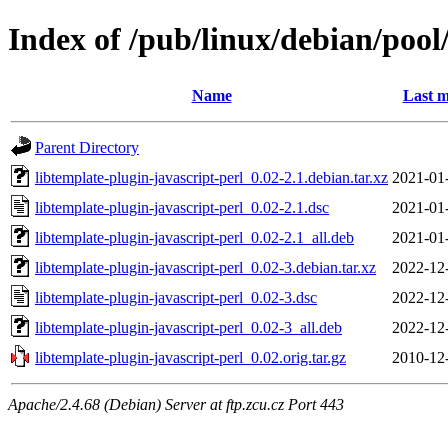
Index of /pub/linux/debian/pool
Name
Last m
Parent Directory
libtemplate-plugin-javascript-perl_0.02-2.1.debian.tar.xz
2021-01
libtemplate-plugin-javascript-perl_0.02-2.1.dsc
2021-01
libtemplate-plugin-javascript-perl_0.02-2.1_all.deb
2021-01
libtemplate-plugin-javascript-perl_0.02-3.debian.tar.xz
2022-12
libtemplate-plugin-javascript-perl_0.02-3.dsc
2022-12
libtemplate-plugin-javascript-perl_0.02-3_all.deb
2022-12
libtemplate-plugin-javascript-perl_0.02.orig.tar.gz
2010-12
Apache/2.4.68 (Debian) Server at ftp.zcu.cz Port 443