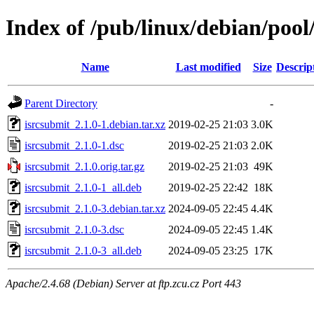
Index of /pub/linux/debian/pool
Name
Last modified
Size
Descrip
Parent Directory
-
isrcsubmit_2.1.0-1.debian.tar.xz
2019-02-25 21:03
3.0K
isrcsubmit_2.1.0-1.dsc
2019-02-25 21:03
2.0K
isrcsubmit_2.1.0.orig.tar.gz
2019-02-25 21:03
49K
isrcsubmit_2.1.0-1_all.deb
2019-02-25 22:42
18K
isrcsubmit_2.1.0-3.debian.tar.xz
2024-09-05 22:45
4.4K
isrcsubmit_2.1.0-3.dsc
2024-09-05 22:45
1.4K
isrcsubmit_2.1.0-3_all.deb
2024-09-05 23:25
17K
Apache/2.4.68 (Debian) Server at ftp.zcu.cz Port 443