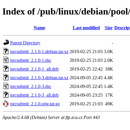
Index of /pub/linux/debian/pool
Name
Last modified
Size
Descrip
Parent Directory
-
isrcsubmit_2.1.0-1.debian.tar.xz
2019-02-25 21:03
3.0K
isrcsubmit_2.1.0-1.dsc
2019-02-25 21:03
2.0K
isrcsubmit_2.1.0-1_all.deb
2019-02-25 22:42
18K
isrcsubmit_2.1.0-3.debian.tar.xz
2024-09-05 22:45
4.4K
isrcsubmit_2.1.0-3.dsc
2024-09-05 22:45
1.4K
isrcsubmit_2.1.0-3_all.deb
2024-09-05 23:25
17K
isrcsubmit_2.1.0.orig.tar.gz
2019-02-25 21:03
49K
Apache/2.4.68 (Debian) Server at ftp.zcu.cz Port 443