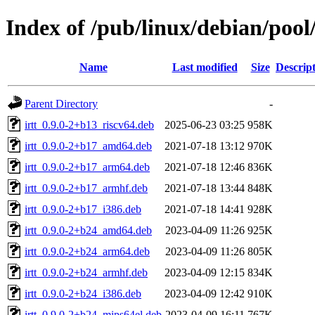
Index of /pub/linux/debian/pool/
Name
Last modified
Size
Descrip
Parent Directory
-
irtt_0.9.0-2+b13_riscv64.deb
2025-06-23 03:25
958K
irtt_0.9.0-2+b17_amd64.deb
2021-07-18 13:12
970K
irtt_0.9.0-2+b17_arm64.deb
2021-07-18 12:46
836K
irtt_0.9.0-2+b17_armhf.deb
2021-07-18 13:44
848K
irtt_0.9.0-2+b17_i386.deb
2021-07-18 14:41
928K
irtt_0.9.0-2+b24_amd64.deb
2023-04-09 11:26
925K
irtt_0.9.0-2+b24_arm64.deb
2023-04-09 11:26
805K
irtt_0.9.0-2+b24_armhf.deb
2023-04-09 12:15
834K
irtt_0.9.0-2+b24_i386.deb
2023-04-09 12:42
910K
irtt_0.9.0-2+b24_mips64el.deb
2023-04-09 16:11
767K