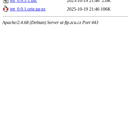
irtt_0.9.1-1.dsc
2025-10-19 21:46
2.0K
irtt_0.9.1.orig.tar.gz
2025-10-19 21:46
106K
Apache/2.4.68 (Debian) Server at ftp.zcu.cz Port 443