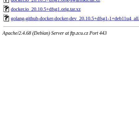
docker.io_20.10.5+dfsg1.orig.tar.xz
golang-github-docker-docker-dev_20.10.5+dfsg1-1+deb11u4_all
Apache/2.4.68 (Debian) Server at ftp.zcu.cz Port 443