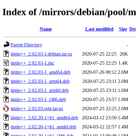
Index of /mirrors/debian/pool/m
Name
Last modified
Size
Des
Parent Directory
-
tintin++_2.02.03-1.debian.tar.xz
2020-07-25 22:25
26K
tintin++_2.02.03-1.dsc
2020-07-25 22:25
1.4K
tintin++_2.02.03-1_amd64.deb
2020-07-26 00:12
2.6M
tintin++_2.02.03-1_arm64.deb
2020-07-25 23:11
2.0M
tintin++_2.02.03-1_armhf.deb
2020-07-25 23:11
1.6M
tintin++_2.02.03-1_i386.deb
2020-07-25 23:57
1.8M
tintin++_2.02.03.orig.tar.gz
2020-07-25 22:25
2.0M
tintin++_2.02.20-1+b1_amd64.deb
2024-03-12 23:50
1.4M
tintin++_2.02.20-1+b1_armhf.deb
2024-03-12 22:57
1.4M
tintin++_2.02.20-1+b1_i386.deb
2024-03-13 00:48
1.5M