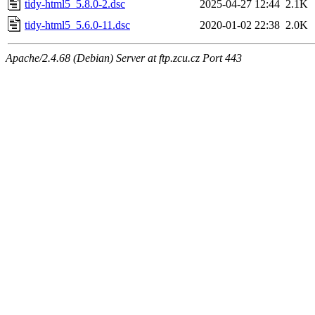
tidy-html5_5.8.0-2.dsc
2025-04-27 12:44
2.1K
tidy-html5_5.6.0-11.dsc
2020-01-02 22:38
2.0K
Apache/2.4.68 (Debian) Server at ftp.zcu.cz Port 443