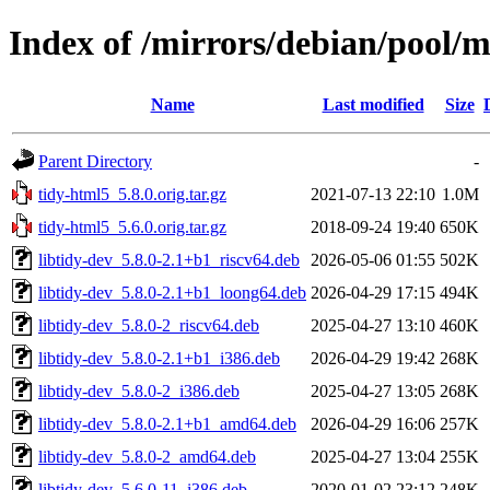
Index of /mirrors/debian/pool/m
Name
Last modified
Size
Parent Directory
-
tidy-html5_5.8.0.orig.tar.gz
2021-07-13 22:10
1.0M
tidy-html5_5.6.0.orig.tar.gz
2018-09-24 19:40
650K
libtidy-dev_5.8.0-2.1+b1_riscv64.deb
2026-05-06 01:55
502K
libtidy-dev_5.8.0-2.1+b1_loong64.deb
2026-04-29 17:15
494K
libtidy-dev_5.8.0-2_riscv64.deb
2025-04-27 13:10
460K
libtidy-dev_5.8.0-2.1+b1_i386.deb
2026-04-29 19:42
268K
libtidy-dev_5.8.0-2_i386.deb
2025-04-27 13:05
268K
libtidy-dev_5.8.0-2.1+b1_amd64.deb
2026-04-29 16:06
257K
libtidy-dev_5.8.0-2_amd64.deb
2025-04-27 13:04
255K
libtidy-dev_5.6.0-11_i386.deb
2020-01-02 23:12
248K