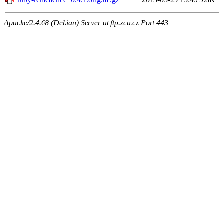
Apache/2.4.68 (Debian) Server at ftp.zcu.cz Port 443