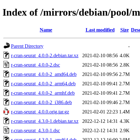
Index of /mirrors/debian/pool/m
Name
Last modified
Size
Desc
Parent Directory
-
r-cran-seurat_4.0.0-2.debian.tar.xz
2021-02-10 08:56
4.0K
r-cran-seurat_4.0.0-2.dsc
2021-02-10 08:56
2.8K
r-cran-seurat_4.0.0-2_amd64.deb
2021-02-10 09:56
2.7M
r-cran-seurat_4.0.0-2_arm64.deb
2021-02-10 09:41
2.7M
r-cran-seurat_4.0.0-2_armhf.deb
2021-02-10 09:41
2.7M
r-cran-seurat_4.0.0-2_i386.deb
2021-02-10 09:46
2.7M
r-cran-seurat_4.0.0.orig.tar.gz
2021-02-01 22:23
1.4M
r-cran-seurat_4.3.0-1.debian.tar.xz
2022-12-12 14:31
4.3K
r-cran-seurat_4.3.0-1.dsc
2022-12-12 14:31
2.9K
r-cran-seurat_4.3.0-1_amd64.deb
2022-12-12 16:00
2.9M