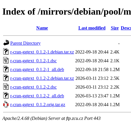
Index of /mirrors/debian/pool/m
Name
Last modified
Size
Desc
Parent Directory
-
r-cran-ggtext_0.1.2-1.debian.tar.xz
2022-09-18 20:44
2.4K
r-cran-ggtext_0.1.2-1.dsc
2022-09-18 20:44
2.1K
r-cran-ggtext_0.1.2-1_all.deb
2022-09-18 21:58
1.2M
r-cran-ggtext_0.1.2-2.debian.tar.xz
2026-03-11 23:12
2.5K
r-cran-ggtext_0.1.2-2.dsc
2026-03-11 23:12
2.2K
r-cran-ggtext_0.1.2-2_all.deb
2026-03-13 23:47
1.2M
r-cran-ggtext_0.1.2.orig.tar.gz
2022-09-18 20:44
1.2M
Apache/2.4.68 (Debian) Server at ftp.zcu.cz Port 443