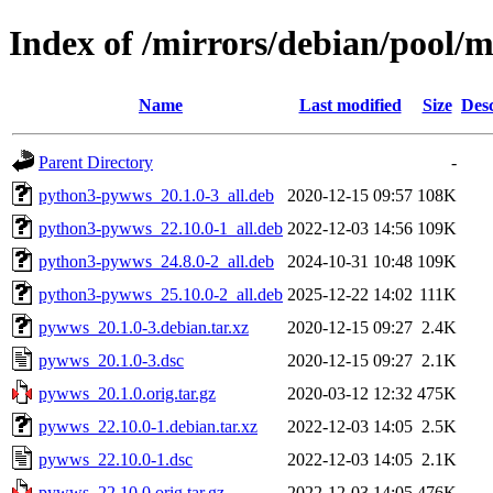
Index of /mirrors/debian/pool/
Name
Last modified
Size
Desc
Parent Directory
-
python3-pywws_20.1.0-3_all.deb
2020-12-15 09:57
108K
python3-pywws_22.10.0-1_all.deb
2022-12-03 14:56
109K
python3-pywws_24.8.0-2_all.deb
2024-10-31 10:48
109K
python3-pywws_25.10.0-2_all.deb
2025-12-22 14:02
111K
pywws_20.1.0-3.debian.tar.xz
2020-12-15 09:27
2.4K
pywws_20.1.0-3.dsc
2020-12-15 09:27
2.1K
pywws_20.1.0.orig.tar.gz
2020-03-12 12:32
475K
pywws_22.10.0-1.debian.tar.xz
2022-12-03 14:05
2.5K
pywws_22.10.0-1.dsc
2022-12-03 14:05
2.1K
pywws_22.10.0.orig.tar.gz
2022-12-03 14:05
476K