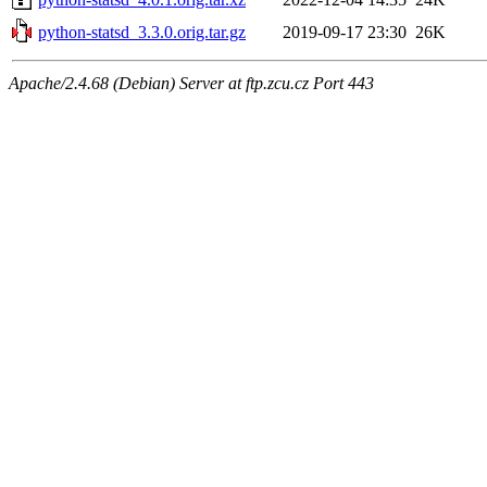
python-statsd_3.3.0.orig.tar.gz
2019-09-17 23:30
26K
Apache/2.4.68 (Debian) Server at ftp.zcu.cz Port 443