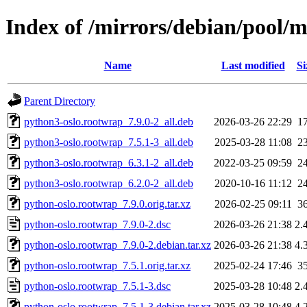
Index of /mirrors/debian/pool/
Name
Last modified
Si
Parent Directory
python3-oslo.rootwrap_7.9.0-2_all.deb
2026-03-26 22:29
1
python3-oslo.rootwrap_7.5.1-3_all.deb
2025-03-28 11:08
2
python3-oslo.rootwrap_6.3.1-2_all.deb
2022-03-25 09:59
2
python3-oslo.rootwrap_6.2.0-2_all.deb
2020-10-16 11:12
2
python-oslo.rootwrap_7.9.0.orig.tar.xz
2026-02-25 09:11
3
python-oslo.rootwrap_7.9.0-2.dsc
2026-03-26 21:38
2.
python-oslo.rootwrap_7.9.0-2.debian.tar.xz
2026-03-26 21:38
4.
python-oslo.rootwrap_7.5.1.orig.tar.xz
2025-02-24 17:46
3
python-oslo.rootwrap_7.5.1-3.dsc
2025-03-28 10:48
2.
python-oslo.rootwrap_7.5.1-3.debian.tar.xz
2025-03-28 10:48
4.