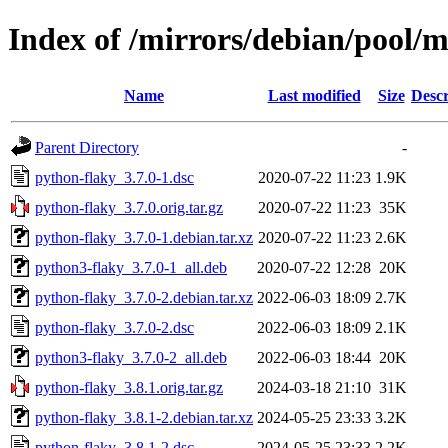
Index of /mirrors/debian/pool/
Name
Last modified
Size
Descr
Parent Directory
-
python-flaky_3.7.0-1.dsc
2020-07-22 11:23
1.9K
python-flaky_3.7.0.orig.tar.gz
2020-07-22 11:23
35K
python-flaky_3.7.0-1.debian.tar.xz
2020-07-22 11:23
2.6K
python3-flaky_3.7.0-1_all.deb
2020-07-22 12:28
20K
python-flaky_3.7.0-2.debian.tar.xz
2022-06-03 18:09
2.7K
python-flaky_3.7.0-2.dsc
2022-06-03 18:09
2.1K
python3-flaky_3.7.0-2_all.deb
2022-06-03 18:44
20K
python-flaky_3.8.1.orig.tar.gz
2024-03-18 21:10
31K
python-flaky_3.8.1-2.debian.tar.xz
2024-05-25 23:33
3.2K
python-flaky_3.8.1-2.dsc
2024-05-25 23:33
2.2K