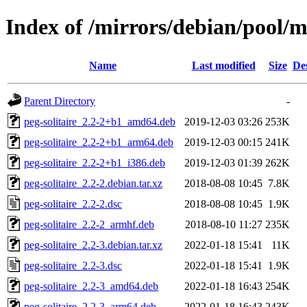
Index of /mirrors/debian/pool/m
Name
Last modified
Size
De
Parent Directory
-
peg-solitaire_2.2-2+b1_amd64.deb
2019-12-03 03:26
253K
peg-solitaire_2.2-2+b1_arm64.deb
2019-12-03 00:15
241K
peg-solitaire_2.2-2+b1_i386.deb
2019-12-03 01:39
262K
peg-solitaire_2.2-2.debian.tar.xz
2018-08-08 10:45
7.8K
peg-solitaire_2.2-2.dsc
2018-08-08 10:45
1.9K
peg-solitaire_2.2-2_armhf.deb
2018-08-10 11:27
235K
peg-solitaire_2.2-3.debian.tar.xz
2022-01-18 15:41
11K
peg-solitaire_2.2-3.dsc
2022-01-18 15:41
1.9K
peg-solitaire_2.2-3_amd64.deb
2022-01-18 16:43
254K
peg-solitaire_2.2-3_arm64.deb
2022-01-18 16:43
243K