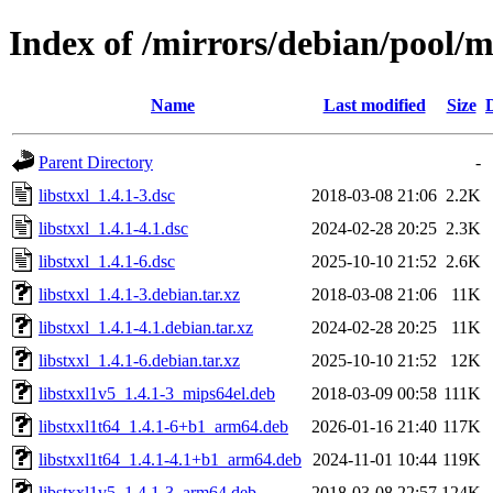
Index of /mirrors/debian/pool/ma
Name
Last modified
Size
Parent Directory
-
libstxxl_1.4.1-3.dsc
2018-03-08 21:06
2.2K
libstxxl_1.4.1-4.1.dsc
2024-02-28 20:25
2.3K
libstxxl_1.4.1-6.dsc
2025-10-10 21:52
2.6K
libstxxl_1.4.1-3.debian.tar.xz
2018-03-08 21:06
11K
libstxxl_1.4.1-4.1.debian.tar.xz
2024-02-28 20:25
11K
libstxxl_1.4.1-6.debian.tar.xz
2025-10-10 21:52
12K
libstxxl1v5_1.4.1-3_mips64el.deb
2018-03-09 00:58
111K
libstxxl1t64_1.4.1-6+b1_arm64.deb
2026-01-16 21:40
117K
libstxxl1t64_1.4.1-4.1+b1_arm64.deb
2024-11-01 10:44
119K
libstxxl1v5_1.4.1-3_arm64.deb
2018-03-08 22:57
124K