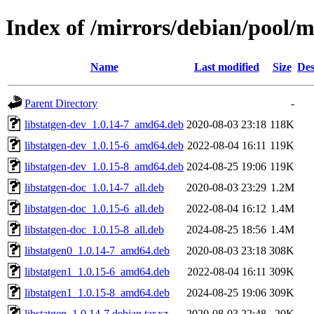
Index of /mirrors/debian/pool/ma
Name
Last modified
Size
Des
Parent Directory
-
libstatgen-dev_1.0.14-7_amd64.deb
2020-08-03 23:18
118K
libstatgen-dev_1.0.15-6_amd64.deb
2022-08-04 16:11
119K
libstatgen-dev_1.0.15-8_amd64.deb
2024-08-25 19:06
119K
libstatgen-doc_1.0.14-7_all.deb
2020-08-03 23:29
1.2M
libstatgen-doc_1.0.15-6_all.deb
2022-08-04 16:12
1.4M
libstatgen-doc_1.0.15-8_all.deb
2024-08-25 18:56
1.4M
libstatgen0_1.0.14-7_amd64.deb
2020-08-03 23:18
308K
libstatgen1_1.0.15-6_amd64.deb
2022-08-04 16:11
309K
libstatgen1_1.0.15-8_amd64.deb
2024-08-25 19:06
309K
libstatgen_1.0.14-7.debian.tar.xz
2020-08-03 22:48
20K