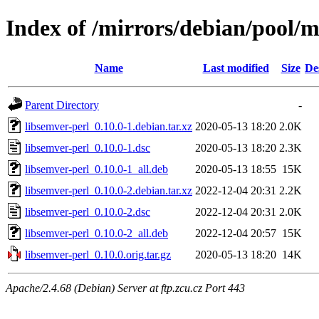
Index of /mirrors/debian/pool/m
Name
Last modified
Size
De
Parent Directory
-
libsemver-perl_0.10.0-1.debian.tar.xz
2020-05-13 18:20
2.0K
libsemver-perl_0.10.0-1.dsc
2020-05-13 18:20
2.3K
libsemver-perl_0.10.0-1_all.deb
2020-05-13 18:55
15K
libsemver-perl_0.10.0-2.debian.tar.xz
2022-12-04 20:31
2.2K
libsemver-perl_0.10.0-2.dsc
2022-12-04 20:31
2.0K
libsemver-perl_0.10.0-2_all.deb
2022-12-04 20:57
15K
libsemver-perl_0.10.0.orig.tar.gz
2020-05-13 18:20
14K
Apache/2.4.68 (Debian) Server at ftp.zcu.cz Port 443