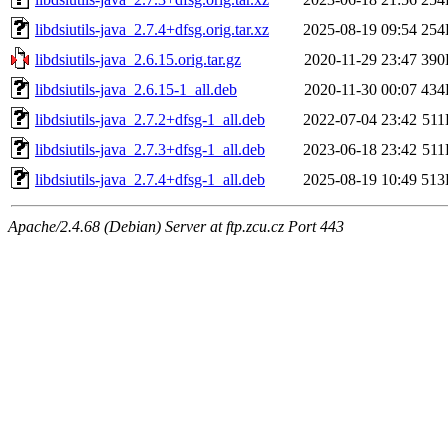
libdsiutils-java_2.7.4+dfsg.orig.tar.xz
2025-08-19 09:54
254
libdsiutils-java_2.6.15.orig.tar.gz
2020-11-29 23:47
390
libdsiutils-java_2.6.15-1_all.deb
2020-11-30 00:07
434
libdsiutils-java_2.7.2+dfsg-1_all.deb
2022-07-04 23:42
51
libdsiutils-java_2.7.3+dfsg-1_all.deb
2023-06-18 23:42
51
libdsiutils-java_2.7.4+dfsg-1_all.deb
2025-08-19 10:49
513
Apache/2.4.68 (Debian) Server at ftp.zcu.cz Port 443