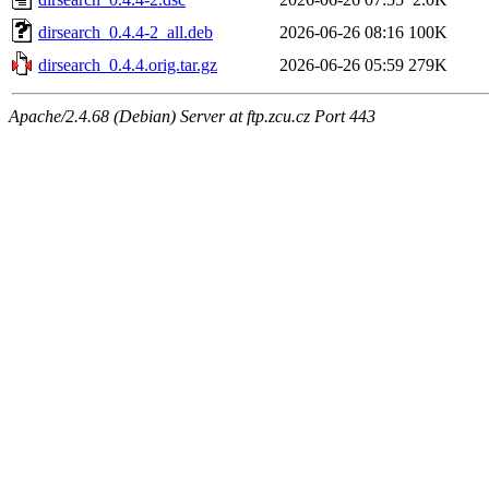
dirsearch_0.4.4-2_all.deb
2026-06-26 08:16
100K
dirsearch_0.4.4.orig.tar.gz
2026-06-26 05:59
279K
Apache/2.4.68 (Debian) Server at ftp.zcu.cz Port 443