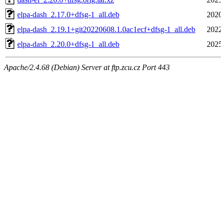
elpa-dash_2.17.0+dfsg-1_all.deb
2020
elpa-dash_2.19.1+git20220608.1.0ac1ecf+dfsg-1_all.deb
2022
elpa-dash_2.20.0+dfsg-1_all.deb
2025
Apache/2.4.68 (Debian) Server at ftp.zcu.cz Port 443