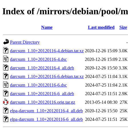
Index of /mirrors/debian/pool/
Name
Last modified
Size
Parent Directory
-
darcsum_1.10+20120116-4.debian.tar.xz
2020-12-26 15:09
3.0K
darcsum_1.10+20120116-4.dsc
2020-12-26 15:09
2.1K
darcsum_1.10+20120116-4_all.deb
2020-12-26 15:50
3.3K
darcsum_1.10+20120116-6.debian.tar.xz
2024-07-25 11:04
3.1K
darcsum_1.10+20120116-6.dsc
2024-07-25 11:04
2.1K
darcsum_1.10+20120116-6_all.deb
2024-07-25 11:51
2.9K
darcsum_1.10+20120116.orig.tar.gz
2013-05-14 08:30
27K
elpa-darcsum_1.10+20120116-4_all.deb
2020-12-26 15:50
25K
elpa-darcsum_1.10+20120116-6_all.deb
2024-07-25 11:51
25K