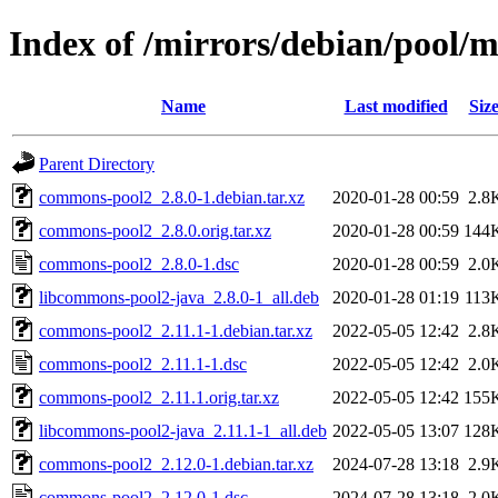
Index of /mirrors/debian/pool/
Name
Last modified
Siz
Parent Directory
commons-pool2_2.8.0-1.debian.tar.xz
2020-01-28 00:59
2.8
commons-pool2_2.8.0.orig.tar.xz
2020-01-28 00:59
144
commons-pool2_2.8.0-1.dsc
2020-01-28 00:59
2.0
libcommons-pool2-java_2.8.0-1_all.deb
2020-01-28 01:19
113
commons-pool2_2.11.1-1.debian.tar.xz
2022-05-05 12:42
2.8
commons-pool2_2.11.1-1.dsc
2022-05-05 12:42
2.0
commons-pool2_2.11.1.orig.tar.xz
2022-05-05 12:42
155
libcommons-pool2-java_2.11.1-1_all.deb
2022-05-05 13:07
128
commons-pool2_2.12.0-1.debian.tar.xz
2024-07-28 13:18
2.9
commons-pool2_2.12.0-1.dsc
2024-07-28 13:18
2.0