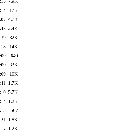
:15
7.9K
:14
17K
:07
4.7K
:48
2.4K
:39
32K
:18
14K
:09
640
:09
32K
:09
10K
:11
1.7K
:10
5.7K
:14
1.2K
:13
507
:21
1.8K
:17
1.2K