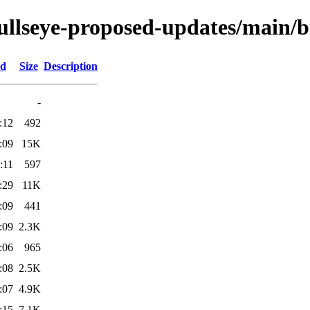
/bullseye-proposed-updates/main/
ed
Size
Description
-
:12
492
:09
15K
:11
597
:29
11K
:09
441
:09
2.3K
:06
965
:08
2.5K
:07
4.9K
:15
7.1K