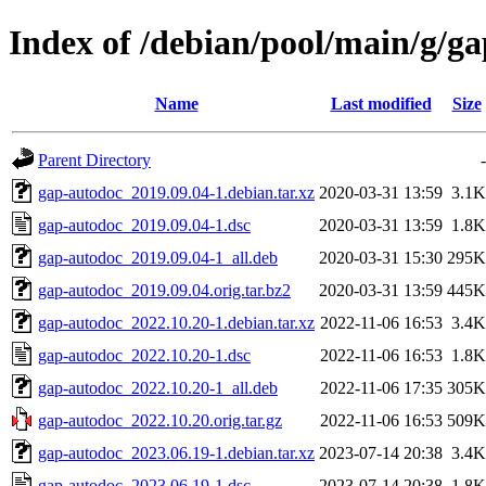
Index of /debian/pool/main/g/g
Name
Last modified
Size
Parent Directory
-
gap-autodoc_2019.09.04-1.debian.tar.xz
2020-03-31 13:59
3.1K
gap-autodoc_2019.09.04-1.dsc
2020-03-31 13:59
1.8K
gap-autodoc_2019.09.04-1_all.deb
2020-03-31 15:30
295K
gap-autodoc_2019.09.04.orig.tar.bz2
2020-03-31 13:59
445K
gap-autodoc_2022.10.20-1.debian.tar.xz
2022-11-06 16:53
3.4K
gap-autodoc_2022.10.20-1.dsc
2022-11-06 16:53
1.8K
gap-autodoc_2022.10.20-1_all.deb
2022-11-06 17:35
305K
gap-autodoc_2022.10.20.orig.tar.gz
2022-11-06 16:53
509K
gap-autodoc_2023.06.19-1.debian.tar.xz
2023-07-14 20:38
3.4K
gap-autodoc_2023.06.19-1.dsc
2023-07-14 20:38
1.8K