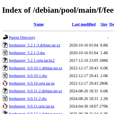
Index of /debian/pool/main/f/fe
Name
Last modified
Size
De
Parent Directory
-
feedparser_5.2.1-3.debian.tar.xz
2020-10-16 01:04
8.8K
feedparser_5.2.1-3.dsc
2020-10-16 01:04
1.4K
feedparser_5.2.1.orig.tar.bz2
2017-12-10 23:05
188K
feedparser_6.0.10-1.debian.tar.xz
2022-12-17 20:43
6.0K
feedparser_6.0.10-1.dsc
2022-12-17 20:43
2.0K
feedparser_6.0.10.orig.tar.gz
2022-12-17 20:43
280K
feedparser_6.0.11-2.debian.tar.xz
2024-08-26 18:31
6.6K
feedparser_6.0.11-2.dsc
2024-08-26 18:31
2.2K
feedparser_6.0.11.orig.tar.gz
2024-04-30 18:07
279K
feedparser_6.0.12-1.debian.tar.xz
2025-09-28 21:24
6.3K