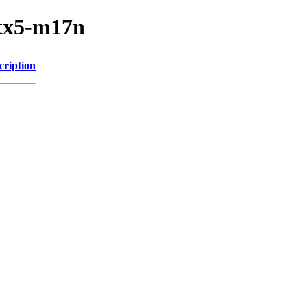
itx5-m17n
cription