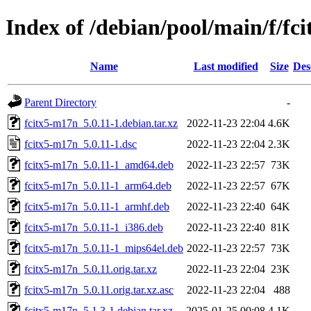
Index of /debian/pool/main/f/fc
Name
Last modified
Size
Des
Parent Directory
-
fcitx5-m17n_5.0.11-1.debian.tar.xz
2022-11-23 22:04
4.6K
fcitx5-m17n_5.0.11-1.dsc
2022-11-23 22:04
2.3K
fcitx5-m17n_5.0.11-1_amd64.deb
2022-11-23 22:57
73K
fcitx5-m17n_5.0.11-1_arm64.deb
2022-11-23 22:57
67K
fcitx5-m17n_5.0.11-1_armhf.deb
2022-11-23 22:40
64K
fcitx5-m17n_5.0.11-1_i386.deb
2022-11-23 22:40
81K
fcitx5-m17n_5.0.11-1_mips64el.deb
2022-11-23 22:57
73K
fcitx5-m17n_5.0.11.orig.tar.xz
2022-11-23 22:04
23K
fcitx5-m17n_5.0.11.orig.tar.xz.asc
2022-11-23 22:04
488
fcitx5-m17n_5.1.3-1.debian.tar.xz
2025-01-25 00:08
4.1K