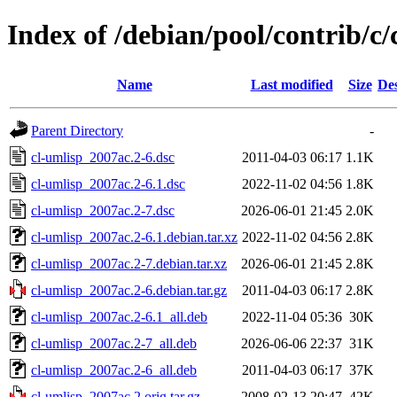
Index of /debian/pool/contrib/c/
Name
Last modified
Size
Des
Parent Directory
-
cl-umlisp_2007ac.2-6.dsc
2011-04-03 06:17
1.1K
cl-umlisp_2007ac.2-6.1.dsc
2022-11-02 04:56
1.8K
cl-umlisp_2007ac.2-7.dsc
2026-06-01 21:45
2.0K
cl-umlisp_2007ac.2-6.1.debian.tar.xz
2022-11-02 04:56
2.8K
cl-umlisp_2007ac.2-7.debian.tar.xz
2026-06-01 21:45
2.8K
cl-umlisp_2007ac.2-6.debian.tar.gz
2011-04-03 06:17
2.8K
cl-umlisp_2007ac.2-6.1_all.deb
2022-11-04 05:36
30K
cl-umlisp_2007ac.2-7_all.deb
2026-06-06 22:37
31K
cl-umlisp_2007ac.2-6_all.deb
2011-04-03 06:17
37K
cl-umlisp_2007ac.2.orig.tar.gz
2008-02-13 20:47
42K