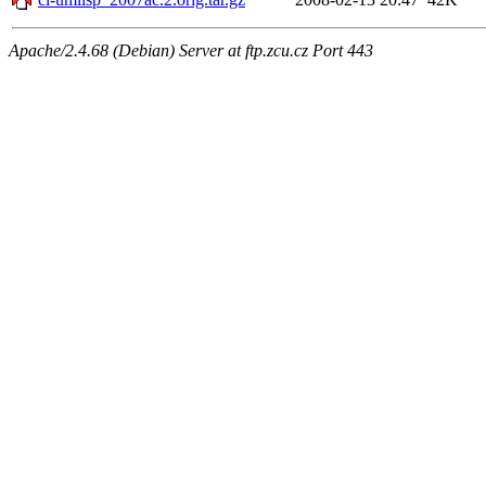
Apache/2.4.68 (Debian) Server at ftp.zcu.cz Port 443