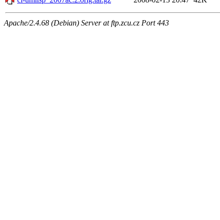
Apache/2.4.68 (Debian) Server at ftp.zcu.cz Port 443