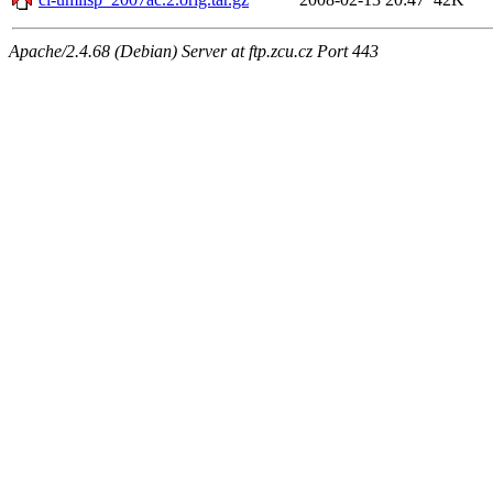
Apache/2.4.68 (Debian) Server at ftp.zcu.cz Port 443